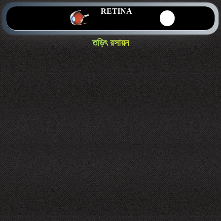
RETINA
তড়িৎ রসায়ন