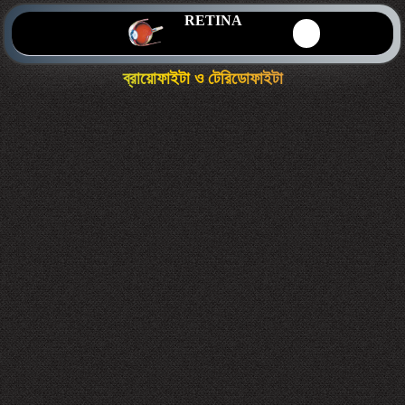
RETINA
ব্রায়োফাইটা ও টেরিডোফাইটা