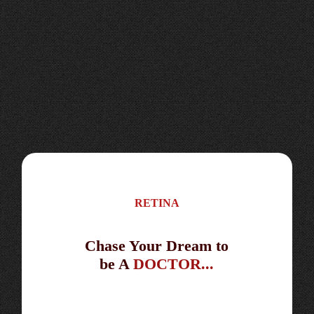
RETINA
Chase Your Dream to
be A
DOCTOR...